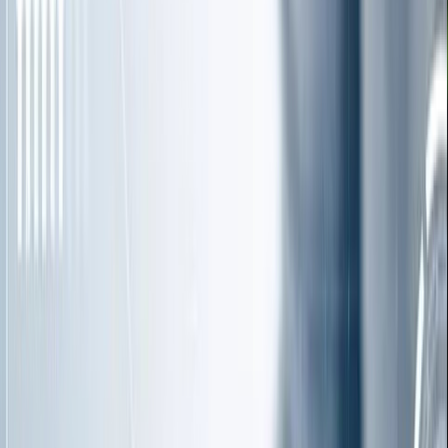
数据资产化管理
提供数据资产化管理能力，通过对数据进行分类、标记和组
织，构建数据资产目录，使数据资产清晰化、结构化。
共享服务统一化管理
数据全生命周期可视化
提供统一的数据服务出口，实现API的统一化管理，有效地降
支持数据的全生命周期管理，实现数据从创建到消亡全生命周
低数据开放门槛的同时，保障数据开放的安全。
期的可视化。
数据处理机应用的智能化
数据管理的标准化
丰富的智能元素和功能，缩短数据管理周期、减少成本浪费。
统一建模、统一视图、统一管理，构建全域数据中心，避免重
融入机器学习算法，形成数据大脑，产生智慧的力量，预先洞
复抽取和维护带来的成本浪费。
察未来。