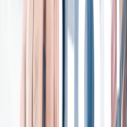
某工业集团数
据中台项目
通过使用中创天
枢数据治理平
台，建设了某工
业集团数据中台
项目，汇聚了
CRM、DM、
TEKLA、BIM、
MES、ERP等
系统数据，为集
团建立起数据标
准体系、数据质
量体系、数据共
享服务体系，减
少了业务系统数
据接口开发量，
实现了集团内部
数据共享和分
析。