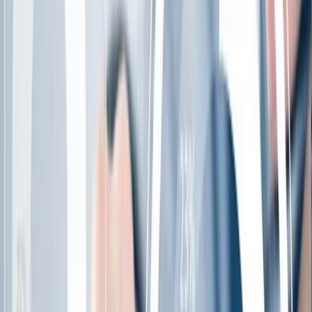
数据承接能力；
简化了各系统业
务数据获取流
程；提高了数据
的可管理性，确
保了数据的可
控、易用、安
全、可追溯，并
实现了电力数据
的实时分析与决
策。
数据治理