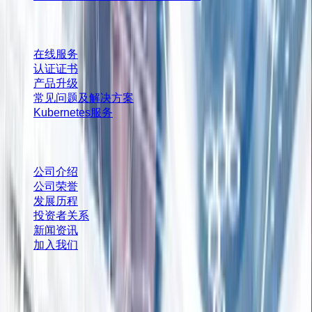
服务与支持
在线服务
认证证书
产品升级
常见问题及解决方案
Kubernetes服务
关于我们
公司介绍
公司荣誉
发展历程
投资者关系
新闻资讯
加入我们
扫描关注中创中间件微信公众号或视频号