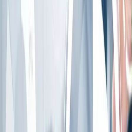
某某电力数字
底座项目
通过使用中创天
枢数据治理平
台，建设了某省
电力数字底座项
目，汇聚了统一
智慧现场管理系
统、数字化图档
管理平台、某省
基建管理平台监
理模块等业务系
统数据，建设了
电力数据仓库，
实现了各电力系
统间数据交互的
标准统一；提升
了对外输出标准
数据的能力；提
高了增量系统的