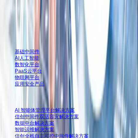
部数据共享和分析。
数据中台
产品中心
基础中间件
AI人工智能
数智化平台
PaaS云平台
物联网平台
应用安全产品
解决方案
AI 智能体管理平台解决方案
信创中间件双活容灾解决方案
数据中台解决方案
智能运维解决方案
信创全栈自主可控中间件解决方案