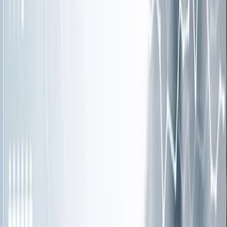
中创天枢数据治理平台 DubheDGP
解锁数据价值 引领未来创新
免费试用
查看视频
产品概述