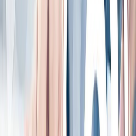
数据稽核，有效
地避免兜底费率
使用、重复扣
费、同程不同费
等问题；强化了
数据质量管理，
推进数据治理标
准规范化。
数据治理
工业