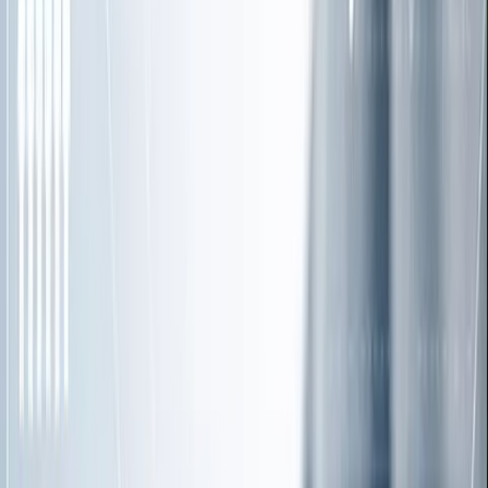
中创天枢数据治理平台（简称：DubheDGP），提供贯穿数
据全流程的一站式治理运营解决方案。平台融合数据汇聚、质
量监控、数据治理、数据服务、数据分析等内容，提供全域数
据集成、标准规范设计、连接并萃取数据价值、全流程数据质
量监控、统一数据资产管理、数据开放服务等功能，通过低代
码的方式打通数据治理的各个环节，可提高企业的数据管理水
平和数据分析能力。