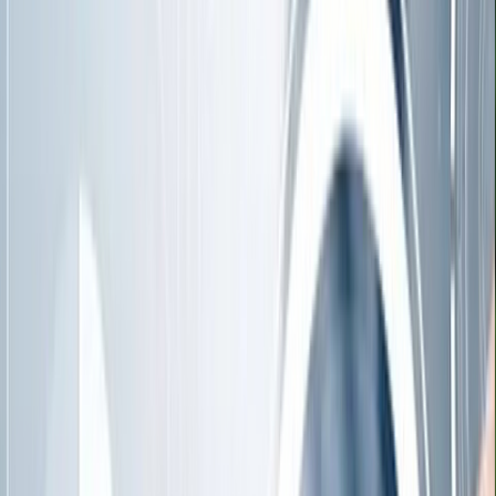
典型案例
政务
某市公安局数
据治理平台建
设项目